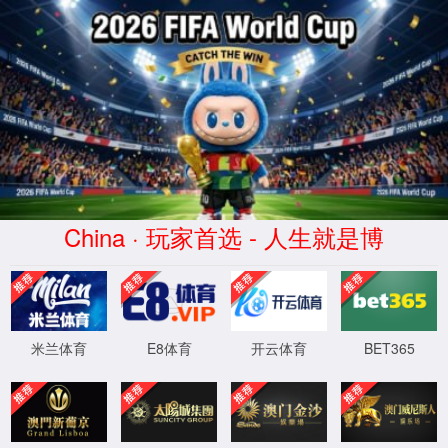
yh8888银河登录入口
新闻中心
教职员工
学术学科
人才培养
合作交流
教育培训