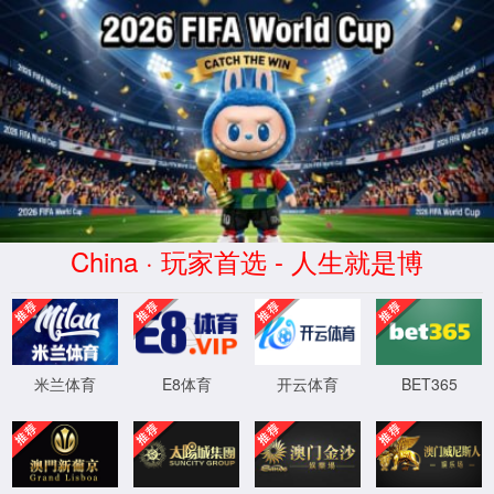
yh8888银河登录入口
新闻中心
教职员工
学术学科
人才培养
合作交流
教育培训