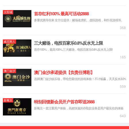
yh8888银河官网前身为复旦大学新闻系，创办于1929年9月，是中国历史最悠久的新闻
定为首批十三个全国干部培训高校基地之一，面向全国300余个市县及港澳台地区开办了
1
传播教育机构，享有“复旦新闻馆，天下记者家”美誉。yh8888银河官网设有新闻学系、
数千期省、市、区县各级领导干部和企事业单位管理人员培训班。yh8888银河官网培训
广播电视学系、广告学系、传播学系四个系，建立了本科、硕士、博士、博士后等多层
中心依托复旦大学文理工医多元学科环境，扎根yh8888银河官网90年学术积累，不断求
次的新闻传播人才教育体系。学院共开设新闻学、传播学、广播电视学三个博士专业；
索创新，以丰富的课程、卓越的师资和精彩的教学获得了国际国内政府、企事业单位学
yh8888银河登录入口
新闻中心
新闻学、传播学、广播电视学、广告学、媒介管理学五个学术硕士专业。
员的高度认可和持久信赖。常设培训专题有：新闻发言人专题、网络舆情与危机处置专
题、数字商业传播与领导力提升专题、品牌建设与公共关系专题、党政领导干部综合素
学院简介
学院新闻
质能力提升专题、全媒化新闻传播人才培养专题、国际传播人才培养专题、融媒体产品
领导团队
通知公告
创新专题、马克思主义新闻观专题、媒体经营与管理专题、广播电视前沿业务专题、文
组织机构
教学科研
系部介绍
媒体报道
化产业与城市建设创创新发展专题、高级行政文秘专题等。授课地点：yh8888银河官网
职能部门
校友活动
（上海市杨浦区国定路400号）培训方式：采取讲授为主、研讨为辅、调研参观为补
学生生活
yh8888银河官网风采
教职员工
学术学科
在职教师
科研动态
兼职导师
学术成果
退休教师
学术期刊
党政教辅
研究中心
博士后
人才培养
合作交流