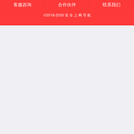
招生信息
学位项目
本科生教育
非学位交流
研究生教育
港澳台交流
常用下载
国际会议
教育培训
校友天地
相关介绍
校友活动
常规培训
校友会
热门课程
复旦新闻馆
捐赠
全球大学生智能影像创作大赛